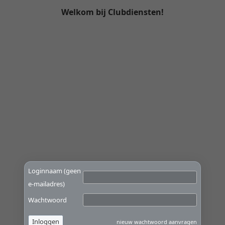
Welkom bij Clubdiensten!
Loginnaam (geen
e-mailadres)
Wachtwoord
Inloggen
nieuw wachtwoord aanvragen